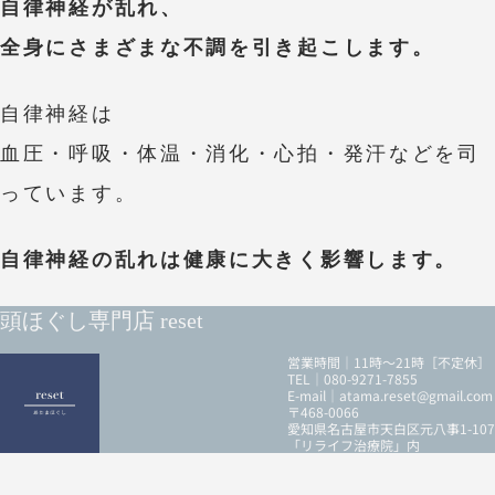
自律神経が乱れ、
全身にさまざまな不調を引き起こします。
自律神経は
血圧・呼吸・体温・消化・心拍・発汗などを司
っています。
自律神経の乱れは健康に大きく影響します。
頭ほぐし専門店 reset
営業時間｜11時～21時［不定休］
TEL｜080-9271-7855
E-mail｜atama.reset@gmail.com
〒468-0066
愛知県名古屋市天白区元八事1-107
「リライフ治療院」内