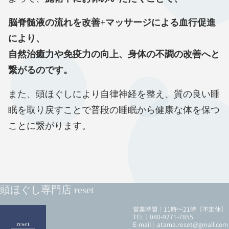
脳脊髄液の流れを改善+マッサージによる血行促進
により、
自然治癒力や免疫力の向上、身体の不調の改善へと
繋がるのです。
また、頭ほぐしにより自律神経を整え、質の良い睡
眠を取り戻すことで普段の睡眠から健康な体を保つ
ことに繋がります。
頭ほぐし専門店 reset
営業時間｜11時～21時［不定休］
TEL｜080-9271-7855
E-mail｜atama.reset@gmail.com