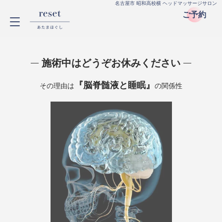
名古屋市 昭和高校横 ヘッドマッサージサロン
ご予約
施術中はどうぞお休みください
『脳脊髄液と睡眠』
その理由は
の関係性